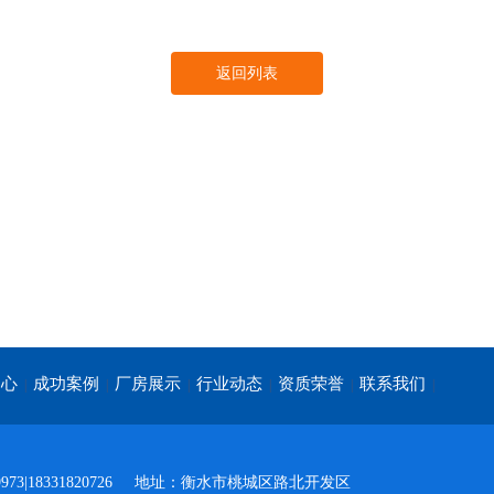
返回列表
中心
成功案例
厂房展示
行业动态
资质荣誉
联系我们
|
|
|
|
|
|
73|18331820726
地址：衡水市桃城区路北开发区