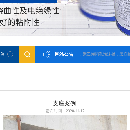
网站公告
充气芯模，双组份聚硫密封胶（膏），聚乙烯闭孔泡沫板，梁底钢板，防
案例
支座案例
发布时间：2020/11/17